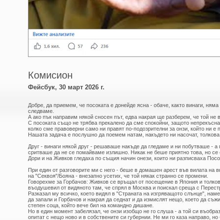
Комисион
Фейсбук, 30 март 2026 г.
Добре, да приемем, че посоката е донейде ясна - обаче, както винаги, няма
следваме.
А ако пък направим някой сносен път, едва накрая ще разберем, че той не 
С посоката също не трябва прекалено да сме спокойни, защото непрекъсна
колко сме правоверни само ни правят по-подозрителни за онзи, който ни е 
Нашата задача е послушно да поемем натам, накъдето ни насочат, толкова
Друг - винаги някой друг - решаваше накъде да гледаме и ни побутваше - а 
сритваше да не се помайваме излишно. Никак не беше приятно това, но се
Дори и на Живков гледаха по същия начин онези, които ни разписваха Посо
При един от разговорите ми с него - беше в домашен арест във вилата на 
на "Секвоя"/Бояна - внезапно усетих, че той някак странно се промени.
Говорехме за Горбачов: Живков се връщал от посещение в Япония и толков
въодушевил от видяното там, че спрял в Москва и поискал среща с Перест
Разказал му всичко, което видял в "Страната на изгряващото слънце", нам
да запали и Горбачов и накрая да седнат и да измислят нещо, което да съж
степен соца, който вече бил на командно дишане.
Но в един момент забелязал, че онзи изобщо не го слуша - а той си въобраз
опитат с нещо ново и в собствените си губернии. Не ми го каза направо, но 