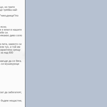
що, но трите
ще трябва най-
 "никъдници"/по
 ясно.
е е впил в нашите
ебе си.
някакво диво село
 пита, каквото си
ли тук, и той им
 карантина срещу
 за над 600
накъде да се бяга.
ла си мушмуроци
ат да забогатеят,
и бъдем нещастни,