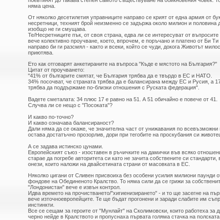
поевтинят до такава степен самото съществуване на обикновения човек. Т
няма цена.
От няколко десетилетия управниците направо се крият от една армия от б
несретници, техният брой неизменно се задържа около милион и половина д
изобщо не ги смущава.
Те/Несретниците пък, от своя страна, едва ли се интересуват от въпросите
вече колективно проучване, което, впрочем, е поръчано и платено от Би Ти 
направо би ги разсмял - както и всеки, който се чуди, докога Животът мило
приютява.
Ето как отговарят анкетираните на въпроса "Къде е мястото на България?"
Цитат от проучването:
"41% от българите смятат, че България трябва да е твърдо в ЕС и НАТО.
34% посочват, че страната трябва да е балансирана между ЕС и Русия, а 1
трябва да поддържаме по-близки отношения с Руската федерация".
Вадете сметалата: 34 плюс 17 е равно на 51. А 51 обичайно е повече от 41.
Случва ли се нещо с "Посоката"?
И какво по-точно?
И какво означава балансираност?
Дали няма да се окаже, че значителна част от унижавания по всевъзможни
остава достатъчно прозорлив, дори при тегобите на проскубания си животе
А се задава истинско цунами.
Европейският съюз - изоставен в ръчичките на дамички във всяко отношен
старае да погребе авторитета си като не зачита собствените си стандарти,
онези, които наложи на двайсетината страни от масовката в ЕС.
Няколко цигани от Сливен присвоиха без особени усилия милиони паунди о
фондове на Обединеното Кралство. То няма сили да се грижи за собственит
"Лондонистан" вече е извън контрол.
Идва времето на прочистването/"хигиенизирането" - и то ще засегне на пър
вече източноевропейците. Те ще бъдат прогонени и заради слабите им съп
инстинкти.
Все се сещам за героите от "Мунлайт" на Сколимовски, които работеха за д
черно нейде в Кралството и пропуснаха първата голяма стачка на полската