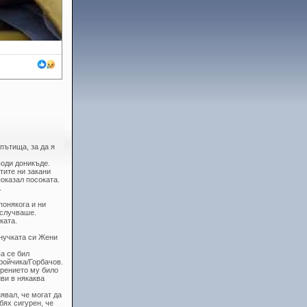
 пътища, за да я
води доникъде.
тите ни закани
показал посоката.
.
понякога и ни
 случваше.
ката.
внучката си Жени
а се бил
ройчика/Горбачов.
ерението му било
иви в някаква
явал, че могат да
бях сигурен, че