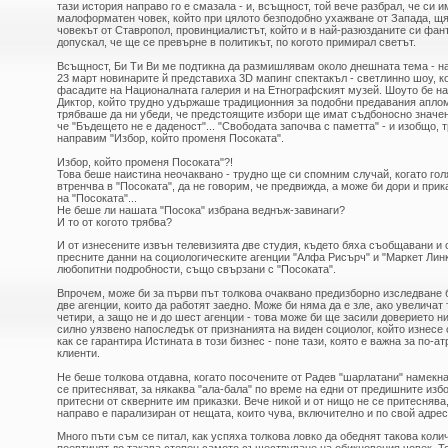
тази история направо го е смазала - и, всъщност, той вече разбрал, че си и
малоформатен човек, който при цялото безподобно ухажване от Запада, щя
човекът от Ставропол, провинциалистът, който и в най-разюзданите си фант
допускал, че ще се превърне в политикът, по когото примирал светът.
Всъщност, Би Ти Ви мe подтикна да размишлявам около днешната тема - н
23 март новинарите й представиха 3D мапинг спектакъл - светлинно шоу, к
фасадите на Националната галерия и на Етнографският музей. Шоуто бе на
Диктор, който трудно удържаше традиционния за подобни предавания апло
трябваше да ни убеди, че предстоящите избори ще имат съдбоносно значен
че "Бъдещето не е даденост"... "Свободата започва с паметта" - и изобщо, 
направим "Избор, който променя Посоката".
Избор, който променя Посоката"?!
Това беше наистина неочаквано - трудно ще си спомним случай, когато гол
втренчва в "Посоката", да не говорим, че предвижда, а може би дори и при
на "Посоката"...
Не беше ли нашата "Посока" избрана веднъж-завинаги?
И то от когото трябва?
И от изнесените извън телевизията две студия, където бяха съобщавани и
пресните данни на социологическите агенции "Алфа Рисърч" и "Маркет Линк
любопитни подробности, също свързани с "Посоката".
Впрочем, може би за първи път толкова очаквано предизборно изследване 
две агенции, които да работят заедно. Може би няма да е зле, ако увеличат 
четири, а защо не и до шест агенции - това може би ще засили доверието ни
силно уязвено напоследък от признанията на виден социолог, който изнес
как се гарантира Истината в този бизнес - поне тази, която е важна за по-а
клиенти.
Не беше толкова отдавна, когато посочените от Радев "шарлатани" намекна
се притесняват, за някаква "ала-бала" по време на едни от предишните избо
притесни от скверните им приказки. Вече никой и от нищо не се притеснява
направо е парализиран от нещата, които чува, включително и по свой адрес
Много пъти съм се питал, как успяха толкова ловко да обеднят такова коли