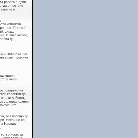
ма работа с един
л да си остане
азии не е
а
оето използва
речено "Посока".
мб, сякаш
ие. И така чухме,
трябва да
яма телевизия се
канва към промяна
 одумвани
с" се чуха
бе поверено на
този колектив до
 в тази дейност,
е смущаващи данни
трактивните
ха, без изобщо да
ри. Никой не се
, а Народът
.
чество хора, да