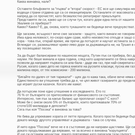
Каква минавка, нали?
Оставете блъфовете за "първа" и "втора" скорост - ЕС все ще симулира не
водещи страни отдавна ще са се еманципирали. Останалите от масовката 
напред да се прочистят, като безжалостно репатрират пришълците.
Представяте ли си, какво ще се случи тук, когато дори една пета от нашите
Увалиев се приберат?
Какво? Какво? Е, да, онова, което тукашните ни бедняци вече предчувстват.
Ще загазим, всъщност вече сме загазили - защото, както винаги не говорим
Има една неловкост, по-скоро един срам, който неизвестно откъде и защо с
хора - това пък, открай време, им пречи да потърсят и научат истината за с
Вглеждат се, размишляват криво-ляво дори за държавицата ни, на Тръмп в 
му посвещават песен.
За да бъдат балансирани по нашенски нещата, Путин пък си прибира, без да
науми. Не беше минала и една година, след като шарлатаните се бяха навре
позволи да направят първата си ала-бала - даде им газ, при най-свирепата
Русия, когато само дето не горяха книгите на руските класици, пусна им газ
милиона евро, от тях комисиони - 200 милиона.
"Бягайте по-далеч от тия тарикати!" - щях да го кажа така, обаче вече няма 
Единственото ви утешение трябва да е, че цял живот газираните до преде
ще играят руски казачок. Когато им кажат.
Да потърсим поне едно утешение в изследването. Ето го:
76 % от българите се притеснявали от финансовото си състояние.
Интересно, тия пък за какъв баланс ще проплачат скоро? С кого?
Може би с онези около 5% от българите, които притежавали 70% от
стоте/100 милиарда в депозити?
Сега пък коя "Посока" е виновна за това?
Не бива да упрекваме хората от петте процента. Когато прости бедняци бърз
докато между другото управляват и държавата - така се случва.
И нито една "Посока" вече не е в състояние да ни направи щастливи. Ще с
докато продължаваме да вярваме, че за всичко е виновна "корупцията".
И ще си останем нещастни, докато повтаряме като папагали тази глупост.