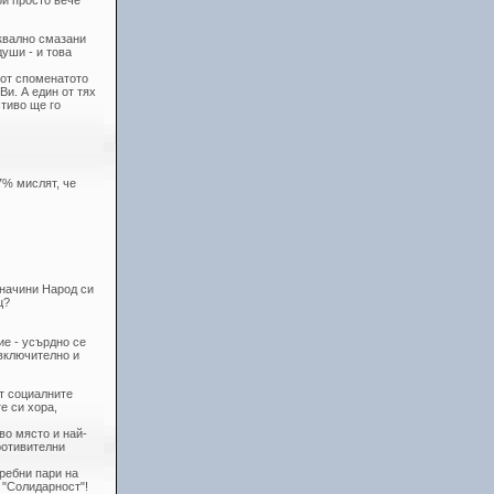
ой просто вече
уквално смазани
уши - и това
 от споменатото
Ви. А един от тях
стиво ще го
7% мислят, че
 начини Народ си
ц?
ие - усърдно се
 включително и
т социалните
е си хора,
во място и най-
ротивителни
ребни пари на
 "Солидарност"!