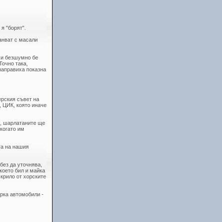
я "борят".
анват с масали
о и безшумно бе
Точно така,
 направиха показна
ерския съвет на
, ЦИК, която иначе
а, шарлатаните ще
 когато им
та на нашия
без да уточнява,
 което бил и майка
скрило от хорските
арка автомобили -