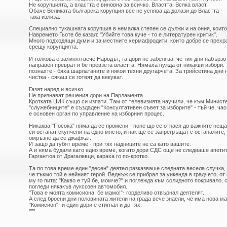
Не корупцията, а властта е виновна за всичко. Властта. Всяка власт.
Обаче Великата българска корупция все не успява да долази до Властта -
така излиза.
Специално тукашната корупция в немалка степен се дължи и на ония, които 
Навремето Гьоте бе казал: "Убийте това куче - то е литературен критик".
Много подходящи думи и за местните хермафродити, които добре се прехр
срещу корупцията.
И толкова е залинял вече Народът, та дори не забеляза, че тия дни набърз
направен преврат и бе превзета властта. Нямаха нужда от никакви избори. 
познахте - бяха шарлатаните и някои техни другарчета. За трийсетина дни
чистка - сякаш се готвят да векуват.
Газят наред и всичко.
Не признават решения дори на Парламента.
Кротката ЦИК също си изпати. Там от телевизията научили, че към Минист
"служебниците" е създаден "Консултативен съвет за изборите" - тъй че, чао
е основен орган по управление на изборния процес.
Никаква "Посока" няма да се промени - поне що се отнася до важните нещ
си останат скупчени на едно място, и пак ще се запрегръщат с останалите,
омръзне да се джафкат.
И защо да губят време - при тях надниците не са като вашите.
А и няма будали като едно време, когато дори СДС още не следваше апети
Гаргантюа от Драгалевци, караха го по-кротко.
Та по това време един "десен" деятел разказваше следната весела случка, 
че тъкмо той е нейният герой. Веднъж се прибрал за уикенда в градчето, от
му го пита: "Какво е туй бе, момче?" и поглежда към солидното покривало, 
погледи някакъв луксозен автомобил.
"Това е моята комисиона, бе мамо!"- горделиво отвърнал деятелят.
А след броени дни половината жители на града вече знаели, че има нова м
"Комисион"- и един дори е стигнал и до тях.
***