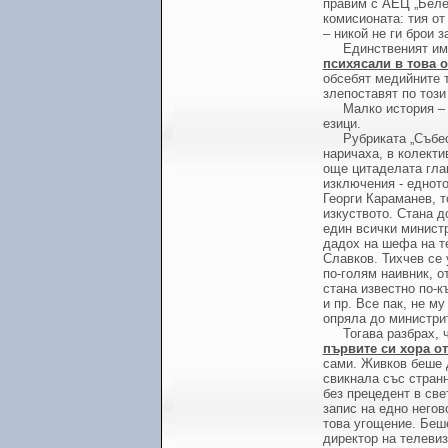
правим с АЕЦ „Белен
комисионата: тия от
– никой не ги брои з
Единственият им 
психясали в това 
обсебят медийните т
злепоставят по този
Малко история –
езици.
Рубриката „Събес
наричаха, в колекти
още цитаделата гла
изключения - еднот
Георги Караманев, т
изкуството. Стана д
един всички минист
дадох на шефа на т
Славков. Тихчев се 
по-голям наивник, о
стана известно по-к
и пр. Все пак, не м
опряла до министри
Тогава разбрах, 
първите си хора о
сами. Живков беше 
свикнала със странн
без прецедент в све
запис на едно него
това угощение. Беш
директор на телевиз