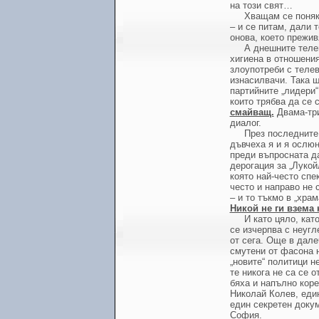
на този свят…
Хващам се поняк
– и се питам, дали 
онова, което прежив
А днешните телев
хигиена в отношения
злоупотреби с телев
изнасилвачи. Така щ
партийните „лидери“
които трябва да се 
смайващ.
Двама-три
диалог.
През последните
дъвчеха я и я ослюн
преди въпросната д
дерогация за „Лукой
която най-често спе
често и направо не 
– и то тъкмо в „храм
Никой не ги взема 
И като цяло, кат
се изчерпва с неугл
от сега. Още в дал
смутени от фасона 
„новите“ политици н
те никога не са се 
бяха и напълно коре
Николай Колев, един
един секретен докум
София.