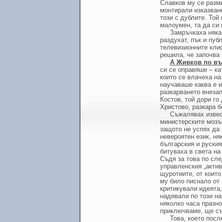
Славков му се разми
монтирали изказван
този с дублите. Той 
малоумен, та да си 
Замръчкаха някак
раздухат, пък и пуб
телевизионните клис
решила, че започва 
А Живков по въ
си се оправяше – ка
които се влачеха на
научаваше каква е и
разкарването внезап
Костов, той дори го
Христово, разкара б
Съжалявах извес
министерските мозъц
защото не успях да
невероятен език, ня
българския и руския
битуваха в света н
Съдя за това по сл
управленския „актив
щуротиите, от които
му било писнало от 
критикували идеята,
надявали по този на
няколко часа празн
приключваме, ще съ
Това, което пос