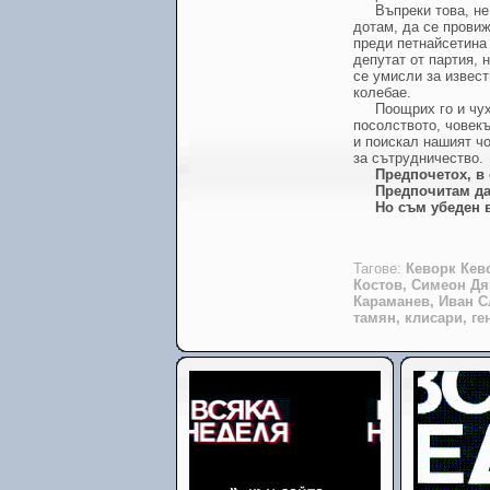
Въпреки това, не
дотам, да се провиж
преди петнайсетина 
депутат от партия, 
се умисли за извест
колебае.
Поощрих го и чу
посолството, човекъ
и поискал нашият чо
за сътрудничество.
Предпочетох, в 
Предпочитам да 
Но съм убеден в
Тагове:
Кеворк Кев
Костов, Симеон Дя
Караманев, Иван С
тамян, клисари, г