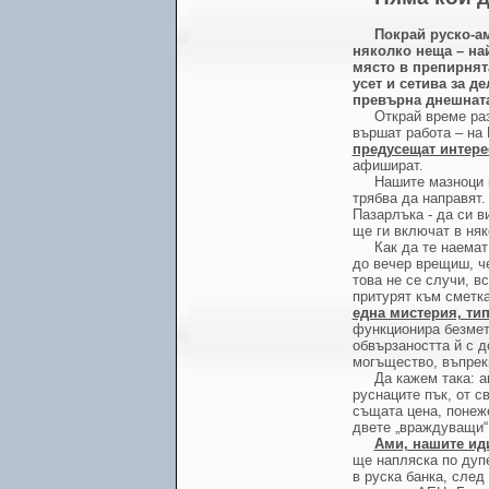
Покрай руско-а
няколко неща – най
място в препирнят
усет и сетива за д
превърна днешната
Открай време раз
вършат работа – на 
предусещат интере
афишират.
Нашите мазноци н
трябва да направят.
Пазарлъка - да си в
ще ги включат в няк
Как да те наемат
до вечер врещиш, че
това не се случи, в
притурят към сметк
една мистерия, тип
функционира безмет
обвързаността й с д
могъщество, въпреки
Да кажем така: 
руснаците пък, от с
същата цена, понеже
двете „враждуващи“ 
Ами, нашите ид
ще напляска по дупе
в руска банка, след