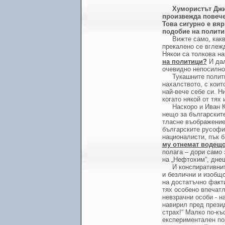
Хумористът Джи
произвежда повече 
Това сигурно е вя
подобие на полити
Вижте само, какв
прекалено се вглежд
Някои са толкова на
на политици?
И дал
очевидно непосилно 
Тукашните полити
нахалството, с коит
най-вече себе си. Н
когато някой от тях
Наскоро и Иван К
нещо за българските
тласне въображениет
българските русофи
националисти, пък б
му отнемат водещо
полага – дори само 
на „Нефтохим“, днеш
И конспиративнит
и безлични и изобщо
на достатъчно факт
тях особено впечатл
невзрачни особи - н
навирил пред презид
страх!“ Малко по-къ
експериментален по