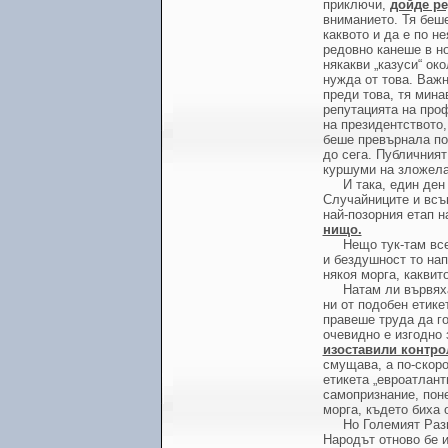
приключи,
дойде ре
вниманието. Тя беш
каквото и да е по н
редовно канеше в но
някакви „казуси“ ок
нужда от това. Важн
преди това, тя мина
репутацията на про
на президентството,
беше превърнала по-
до сега. Публичният
куршуми на зложела
И така, един ден
Случайниците и всъщ
най-позорния етап 
нищо.
Нещо тук-там вс
и бездушност то нап
някоя морга, каквит
Натам ли вървях
ни от подобен етике
правеше труда да го
очевидно е изгодно 
изоставили контро
смущава, а по-скоро
етикета „евроатлант
самопризнание, поне
морга, където биха 
Но Големият Разг
Народът отново бе 