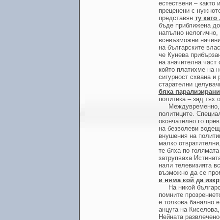
естествени – както 
преценени с нужното
представян
ту като
бъде приближена до 
напълно нелогично, 
всевъзможни начини
на българските влас
че Кунева прибързан
на значителна част 
който платихме на н
сигурност схвана и 
старателни целувач
бяха парализирани
политика – зад тях 
Междувременно, 
политиците. Специа
окончателно го прев
на безволеви водещ
внушения на политиц
малко отвратителни,
те бяха по-голямата
затрупваха Истината
нали телевизията вс
възможно да се пром
и няма кой да изкр
На никой българс
помните прозрението
е толкова банално е
анцуга на Киселова,
Нейната развлечено