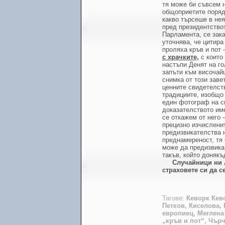
тя може би съвсем н
общоприетите порядк
какво търсеше в не
пред президентствот
Парламента, се зака
уточнява, че цитира
проляха кръв и пот 
с храчките,
с които
настъпи Денят на г
запъти към височайш
снимка от този завет
ценните свидетелств
традициите, изобщо
един фотограф на св
доказателството име
се откажем от него 
прецизно изчислени
предизвикателства 
преднамереност, тя 
може да предизвика 
такъв, който донякъ
Случайници ни л
страховете си да с
Тагове:
Кеворк Кев
Петков, Киселова,
европиец, Меглена 
„кръв и пот“, Чър