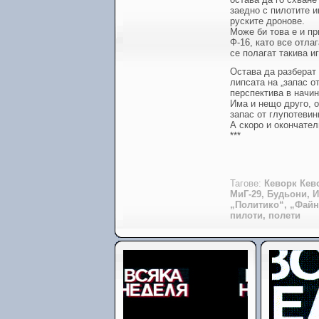
заедно с пилотите и
руските дронове.
Може би това е и пр
Ф-16, като все отла
се полагат такива иг
Остава да разберат 
липсата на „запас о
перспектива в начин
Има и нещо друго, о
запас от глупотевин
А скоро и окончател
***
Тагове:
Кеворк Кев
МиГ-29, Будьони, 
„Политико“, „Файн
пилоти, полети