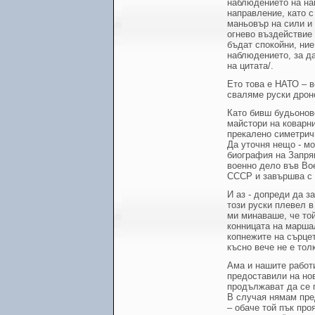
наблюдението на на
направление, като с
маньовър на сили и
огнево въздействие 
бъдат спокойни, ни
наблюдението, за да
на цитата/.
Ето това е НАТО – 
сваляме руски дрон
Като бивш будьонове
майстори на коварни
прекалено симетрич
Да уточня нещо - мо
биография на Запрян
военно дело във Вое
СССР и завършва с 
И аз - допреди да за
този руски плевел в
ми минаваше, че той
конницата на маршал
копнежите на сърцет
късно вече не е тол
Ама и нашите работ
предоставили на нов
продължават да се п
В случая нямам пре
– обаче той пък про