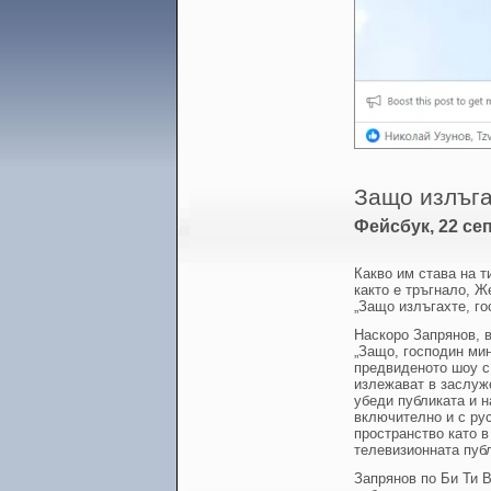
Защо излъга
Фейсбук, 22 сеп
Какво им става на т
както е тръгнало, Ж
„Защо излъгахте, г
Наскоро Запрянов, в
„Защо, господин ми
предвиденото шоу с
излежават в заслуж
убеди публиката и н
включително и с рус
пространство като в
телевизионната пуб
Запрянов по Би Ти В