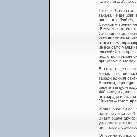
както „тогава“, но с
Ето как. Само някол
закани, че ще бори 
ясно – във Фейсбук 
Стоянов – военен ле
„Безмер“ и летището
Стоянов не се церем
като пилотите ни ня
атаки по малоразме
имаха само малцина
самоубийства чрез 
подготвени украинск
при изпълнение точно
Е, на кого ще повяр
министъра, той пък 
заради единия санти
Впрочем, един дрон
ракета въздух-възду
400 хиляди долара. 
ако заради ината на
Михаля – тоест, про
И още: знае ли се, к
платени ли са изобщ
Знаем обаче друго:
удоволствието да с
им – засега само то
Отгоре на всичко, 