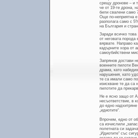
срещу дронове – и т
че от 19-те дрона, 
били свалени само 7
Още по-неприятна е 
разполага само с 5
на България и стран
Заради всичко това 
от неговата порода 
вярвате. Направо ка
кадърните хора от а
самоубийствени миси
Запрянов достави н
военните пилоти Вен
драма, като набеди
нарушения, като удо
те са имали само по
изискване те да са 
пилотите да прекарв
Не е ясно защо от А
несъответствие, в к
до едно надхитряне 
„идиотите“.
Впрочем, едно от об
са изчислили „запас
полетната си задача
„Идиотите“ със сигу
остава да го схване